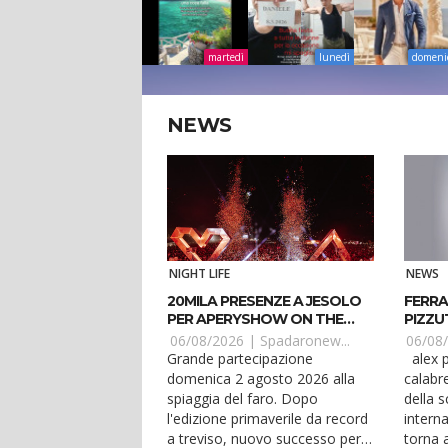
martedì
lunedì
domeni
NEWS
NIGHT LIFE
NEWS
20MILA PRESENZE A JESOLO
FERRA
PER APERYSHOW ON THE
PIZZU
BEACH
BALLA
06/08/2026 |
Spadaronew...
06/08
Grande partecipazione
alex pizzuti, dj producer
domenica 2 agosto 2026 alla
calabr
spiaggia del faro. Dopo
della s
l'edizione primaverile da record
interna
a treviso, nuovo successo per
torna a