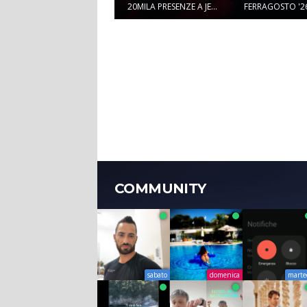
20MILA PRESENZE A JE...
FERRAGOSTO '26:
COMMUNITY
sabato
domenica
marte