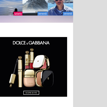
sabato
venerdì
venerdì