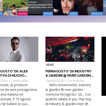
ca
martedì
venerdì
sabato
domenica
NEWS
GOSTO '26: ALEX
FERRAGOSTO ‘26 INDUSTRY
TI FA DI NUOVO
& GIARDINI @ RIVER GARDEN
RE LA SUA COSENZA
CREMONA
/2026 |
Lorenzotie...
06/08/2026 |
Lorenzotie...
detto brevemente, industry
ese da anni protagonista
& giardini @ river garden -
cena italiana ed
cremona ferragosto '26... Con
zionale, il 15 agosto
qualche sillaba in più, l'hip hop
 far ballare la sua
di industry & giardini river @