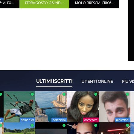
 ALEX...
FERRAGOSTO ‘26 IND...
MOLO BRESCIA: FRÌO!...
ULTIMI ISCRITTI
UTENTI ONLINE
PIÙ VI
dì
domenica
domenica
domenica
mercoledì