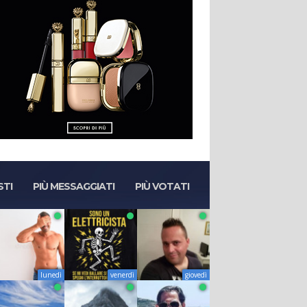
STI
PIÙ MESSAGGIATI
PIÙ VOTATI
lunedì
venerdì
giovedì