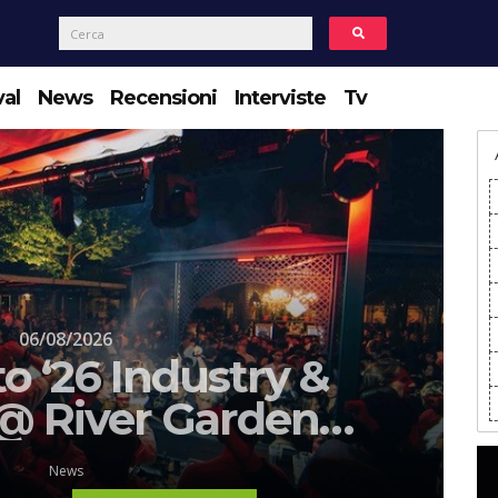
val
News
Recensioni
Interviste
Tv
06/08/2026
o ‘26 Industry &
 @ River Garden
remona
News