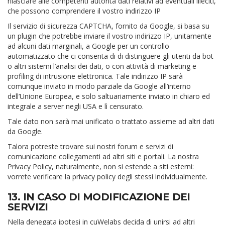
rilasciare alle competenti autorità dati relativi ad eventuali illeciti,
che possono comprendere il vostro indirizzo IP
Il servizio di sicurezza CAPTCHA, fornito da Google, si basa su
un plugin che potrebbe inviare il vostro indirizzo IP, unitamente
ad alcuni dati marginali, a Google per un controllo
automatizzato che ci consenta di di distinguere gli utenti da bot
o altri sistemi l’analisi dei dati, o con attività di marketing e
profiling di intrusione elettronica. Tale indirizzo IP sarà
comunque inviato in modo parziale da Google all’interno
dell’Unione Europea, e solo saltuariamente inviato in chiaro ed
integrale a server negli USA e lì censurato.
Tale dato non sarà mai unificato o trattato assieme ad altri dati
da Google.
Talora potreste trovare sui nostri forum e servizi di
comunicazione collegamenti ad altri siti e portali. La nostra
Privacy Policy, naturalmente, non si estende a siti esterni:
vorrete verificare la privacy policy degli stessi individualmente.
13. IN CASO DI MODIFICAZIONE DEI
SERVIZI
Nella denegata ipotesi in cuWelabs decida di unirsi ad altri