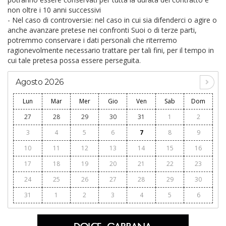
non oltre i 10 anni successivi
- Nel caso di controversie: nel caso in cui sia difenderci o agire o
anche avanzare pretese nei confronti Suoi o di terze parti,
potremmo conservare i dati personali che riterremo
ragionevolmente necessario trattare per tali fini, per il tempo in
cui tale pretesa possa essere perseguita.
Agosto 2026
Lun
Mar
Mer
Gio
Ven
Sab
Dom
27
28
29
30
31
1
2
3
4
5
6
7
8
9
10
11
12
13
14
15
16
17
18
19
20
21
22
23
24
25
26
27
28
29
30
31
1
2
3
4
5
6