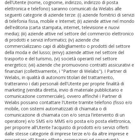
dell'Utente (nome, cognome, indirizzo, indirizzo di posta
elettronica e telefono) saranno comunicati da Welabs alle
seguenti categorie di aziende terze: (i) aziende fornitrici di servizi
di telefonia fissa, mobile e Internet; (ii) aziende attive nel mondo
dell'editoria (carta stampata, internet, televisione e nuovi
media); (iii) aziende attive nel settore del commercio elettronico
di prodotti e servizi informatici; (iv) aziende che
commercializzano capi di abbigliamento o prodotti del settore
della moda e del lusso; (envy) aziende attive nel settore del
trasporto e del turismo, (vi) società operanti nel settore
energetico; (vii) aziende che promuovono contratti assicurativi e
finanziari (collettivamente, i "Partner di Welabs"). I Partner di
Welabs, in qualità di autonomi titolari del trattamento,
tratteranno i dati personali dell'Utente per proprie finalità di
marketing (vendita diretta, invio di materiale pubblicitario e
comunicazione commerciale), ovvero affinché i Partner di
Welabs possano contattare l'Utente tramite telefono (fisso e/o
mobile, con sistemi automatizzati di chiamata o di
comunicazione di chiamata con e/o senza l'intervento di un
operatore) e/o SMS e/o MMS e/o posta e/o posta elettronica,
per proporre all'Utente l'acquisto di prodotti e/o servizi offerti
dalle stesse categorie di imprese terze e/o da altre imprese e
presentare all'Utente offerte, promozioni ed opportunità