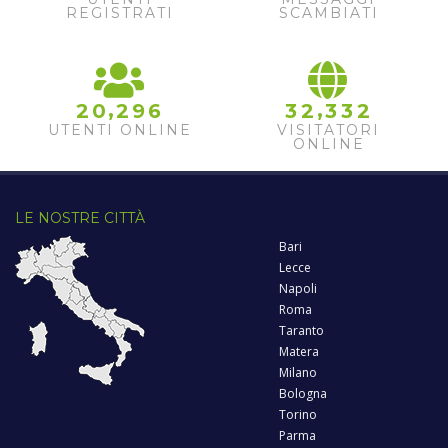
3
REGISTRATI
SCAMBIATI
,
,
2
0
2
9
6
3
2
3
3
2
UTENTI ONLINE
VISITATORI
ONLINE
LE NOSTRE CITTÀ
Bari
Lecce
Napoli
Roma
Taranto
Matera
Milano
Bologna
Torino
Parma