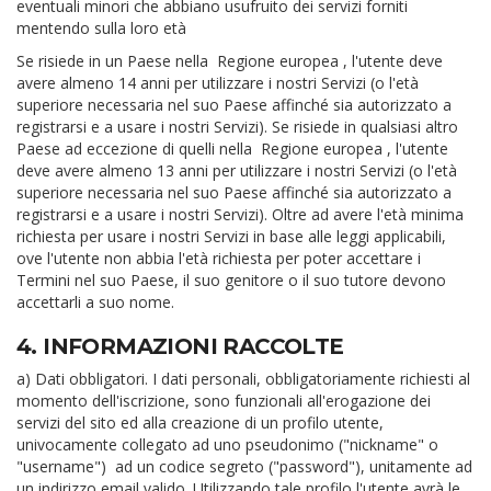
eventuali minori che abbiano usufruito dei servizi forniti
mentendo sulla loro età
Se risiede in un Paese nella
Regione europea
, l'utente deve
avere almeno 14 anni per utilizzare i nostri Servizi (o l'età
superiore necessaria nel suo Paese affinché sia autorizzato a
registrarsi e a usare i nostri Servizi). Se risiede in qualsiasi altro
Paese ad eccezione di quelli nella
Regione europea
, l'utente
deve avere almeno 13 anni per utilizzare i nostri Servizi (o l'età
superiore necessaria nel suo Paese affinché sia autorizzato a
registrarsi e a usare i nostri Servizi). Oltre ad avere l'età minima
richiesta per usare i nostri Servizi in base alle leggi applicabili,
ove l'utente non abbia l'età richiesta per poter accettare i
Termini nel suo Paese, il suo genitore o il suo tutore devono
accettarli a suo nome.
4. INFORMAZIONI RACCOLTE
a) Dati obbligatori. I dati personali, obbligatoriamente richiesti al
momento dell'iscrizione, sono funzionali all'erogazione dei
servizi del sito ed alla creazione di un profilo utente,
univocamente collegato ad uno pseudonimo ("nickname" o
"username") ad un codice segreto ("password"), unitamente ad
un indirizzo email valido. Utilizzando tale profilo l'utente avrà le