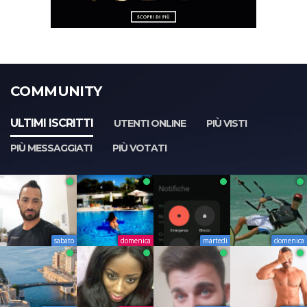
COMMUNITY
ULTIMI ISCRITTI
UTENTI ONLINE
PIÙ VISTI
PIÙ MESSAGGIATI
PIÙ VOTATI
sabato
domenica
martedì
domenica