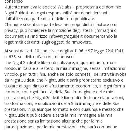
consenso
-l'utente manleva la società Welabs, , proprietaria del dominio
NightGuide.it, da ogni responsabilità per danni derivanti
dall'utilizzo da parte di altri delle foto pubblicate.
Chiunque si sentisse parte lesa nei propri diritti d'autore o di
privacy, può richiedere la rimozione degli stessi (immagini o
documenti) all'indirizzo info@nightguide.it documentando la
legittimità dei diritti sugli oggetti da rimuovere.
Ai sensi dall'art. 10 cod. civ. e dagli artt. 96 e 97 legge 22.4.1941,
n. 633, sul diritto d'autore, riconosco:
che NightGuide.it è libero di utilizzare, in qualunque forma e
modo, in Italia e all'estero, la mia immagine, senza limitazioni di
vincolo, per tutti i fini, anche se solo connessi, dell'attività svolta
da NightGuide.it; che NightGuide.it sarà proprietario esclusivo e
titolare di ogni diritto di sfruttamento economico, in ogni forma
e modo, con ogni facoltà, della Sua immagine e delle mie
prestazioni; che NightGuide.it è libero di effettuare elaborazioni,
trasformazioni, e duplicazioni della Sua immagine e delle Sue
prestazioni, in qualunque formato e con qualunque mezzo; che
NightGuide.it può cedere a terzi la mia immagine e la mia
prestazione senza limitazione alcuna; che per la mia
partecipazione e per le mie prestazioni, che sarà comunque