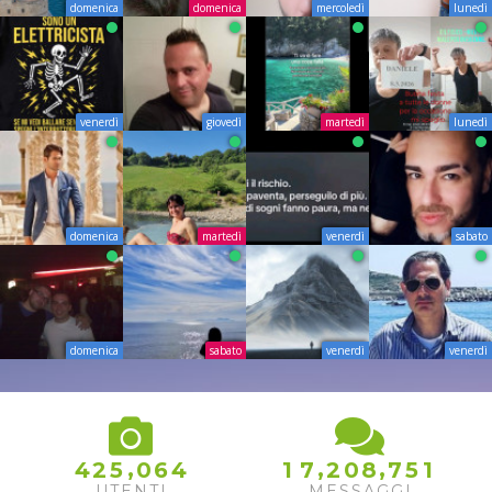
domenica
domenica
mercoledì
lunedì
venerdì
giovedì
martedì
lunedì
domenica
martedì
venerdì
sabato
domenica
sabato
venerdì
venerdì
1
,
,
,
4
2
5
0
6
4
1
7
2
0
8
7
5
2
UTENTI
MESSAGGI