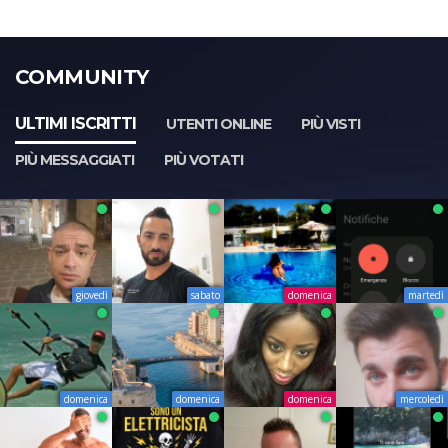
COMMUNITY
ULTIMI ISCRITTI
UTENTI ONLINE
PIÙ VISTI
PIÙ MESSAGGIATI
PIÙ VOTATI
giovedì
sabato
domenica
martedì
domenica
domenica
domenica
mercoledì