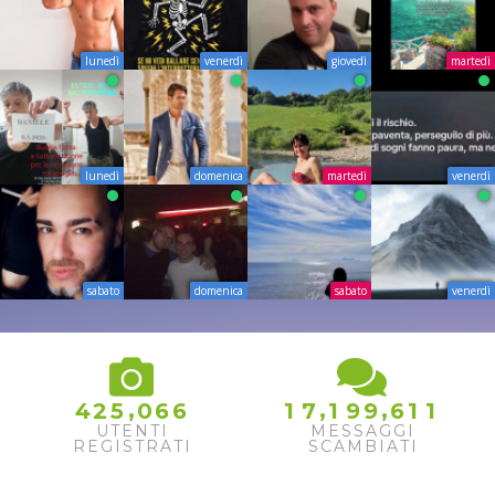
lunedì
venerdì
giovedì
martedì
lunedì
domenica
martedì
venerdì
sabato
domenica
sabato
venerdì
,
,
,
4
2
5
0
6
6
1
7
1
9
9
6
1
1
UTENTI
MESSAGGI
REGISTRATI
SCAMBIATI