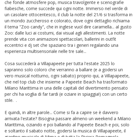
che fonde atmosfere pop, musica travolgente e scenografie
fiabesche, come succede qui ogni notte. Immerso nel verde di
un casolare ottocentesco, il club la notte del 21/6 si trasforma in
un mondo zuccheroso e colorato, dove ogni dettaglio richiama
il tema "Zoo candy", che in inglese vuol dire caramella... al gusto
Zoo: dalle luci ai costumi, dai visual agli allestimenti. La notte
prende vita con animazioni spettacolari, ballerini in outfit
eccentrici e dj set che spaziano tra i generi regalando una
esperienza multisensoriale nelle tre sale...
Cosa succederà a Villapapeete per tutta l'estate 2025 lo
sapranno solo coloro che verranno a ballare (e a godersi un
vero musical notturno, ogni sabato) proprio qui, a Villapapeete,
che nel top club che insieme a Papeete Beach ha trasformato
Milano Marittima in una delle capitali del divertimento pensato
per chi ha voglia di far tardi (e oziare in spiaggia!) con un certo
stile. .
E quindi, in altre parole... Come si fa a capire se è davvero
arrivata l'estate? Bisogna passare almeno un weekend a Milano
Marittima, oziando e poi ballando al Papeete Beach e poi, solo
e soltanto il sabato notte, godersi la musica di Villapapeete, il
giardino musicale di Mima e di tutta la Riviera Romagnola.