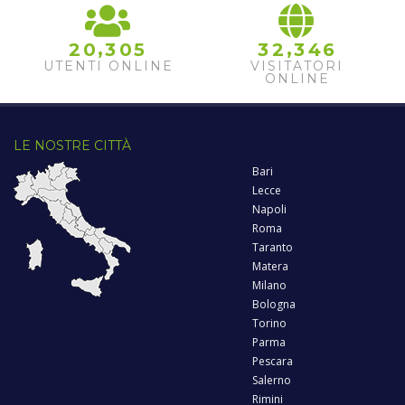
,
,
2
0
3
0
5
3
2
3
4
6
UTENTI ONLINE
VISITATORI
ONLINE
LE NOSTRE CITTÀ
Bari
Lecce
Napoli
Roma
Taranto
Matera
Milano
Bologna
Torino
Parma
Pescara
Salerno
Rimini