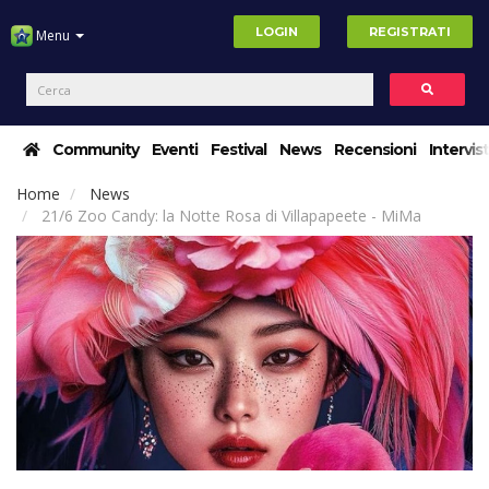
LOGIN
REGISTRATI
Menu
Community
Eventi
Festival
News
Recensioni
Intervis
Home
News
21/6 Zoo Candy: la Notte Rosa di Villapapeete - MiMa