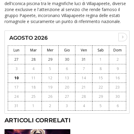
dell'iconica piscina tra le magnifiche luci di Villapapeete, diverse
zone exclusive e l'attenzione al servizio che rende famoso il
gruppo Papeete, incoronano Villapapeete regina delle estati
romagnole e sicuramente un punto di riferimento nazionale.
AGOSTO 2026
Lun
Mar
Mer
Gio
Ven
Sab
Dom
27
28
29
30
31
1
2
3
4
5
6
7
8
9
10
11
12
13
14
15
16
17
18
19
20
21
22
23
24
25
26
27
28
29
30
31
1
2
3
4
5
6
ARTICOLI CORRELATI