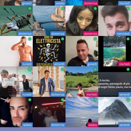
giovedì
sabato
domenica
martedì
domenica
domenica
domenica
mercoledì
lunedì
venerdì
giovedì
martedì
lunedì
domenica
martedì
venerdì
sabato
domenica
sabato
venerdì