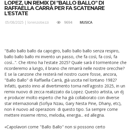
LOPEZ, UN REMIX DI "BALLO BALLO" DI
RAFFAELLA CARRÀ PER FA SCATENARE
L'ESTATE
05/08/2025 |
lorenzotiezzi
9694
MUSICA
"Ballo ballo ballo da capogiro, ballo ballo ballo senza respiro,
ballo ballo ballo mi invento un passo, che fa così, fa così, fa
così...". Che ritmo ha l'estate 2025? Quale sarà il tormentone che
ricorderemo a lungo, il brano che rimarrà nelle nostre orecchie?
E se la canzone che resterà nel nostro cuore fosse, ancora,
"Ballo Ballo" di Raffaella Carrà, già uscita nel lontano 1982?
Infatti, questo inno al divertimento torna nell'agosto 2025, in un
remix nuovo di zecca realizzato da Lopez. Questo artista, un dj
e producer molto esperto che ha già collaborato con diverse
star internazionali (Sofiya Nzau, Gary Nesta Pine, Dhany, etc),
non è nuovo ad operazioni di questo tipo. Sa sempre come
mettere insieme ritmo, melodia, energia... ed allegria.
«Capolavori come "Ballo Ballo" non si possono certo