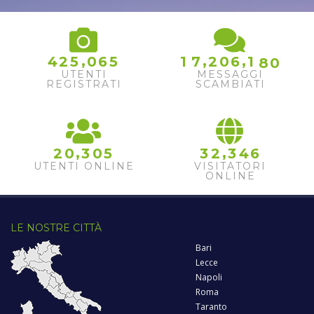
7
9
,
,
,
4
2
5
0
6
5
1
7
2
0
6
1
8
0
UTENTI
MESSAGGI
REGISTRATI
SCAMBIATI
,
,
2
0
3
0
5
3
2
3
4
6
UTENTI ONLINE
VISITATORI
ONLINE
LE NOSTRE CITTÀ
Bari
Lecce
Napoli
Roma
Taranto