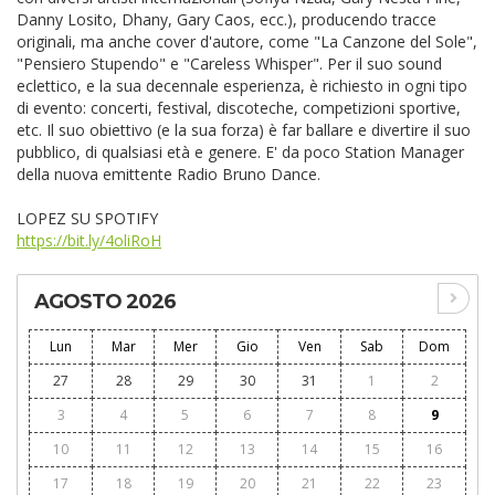
Danny Losito, Dhany, Gary Caos, ecc.), producendo tracce
originali, ma anche cover d'autore, come "La Canzone del Sole",
"Pensiero Stupendo" e "Careless Whisper". Per il suo sound
eclettico, e la sua decennale esperienza, è richiesto in ogni tipo
di evento: concerti, festival, discoteche, competizioni sportive,
etc. Il suo obiettivo (e la sua forza) è far ballare e divertire il suo
pubblico, di qualsiasi età e genere. E' da poco Station Manager
della nuova emittente Radio Bruno Dance.
LOPEZ SU SPOTIFY
https://bit.ly/4oliRoH
AGOSTO 2026
Lun
Mar
Mer
Gio
Ven
Sab
Dom
27
28
29
30
31
1
2
3
4
5
6
7
8
9
10
11
12
13
14
15
16
17
18
19
20
21
22
23