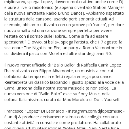
migliorare», spiega Lopez, davvero molto attivo anche come DJ
e pure a livello radiofonico (è appena diventato Station Manager
della nuova emittente Radio Bruno Dance). «Abbiamo rispettato
la struttura della canzone, usando però sonorità attuali. Ad
esempio, abbiamo utilizzato con un groove più 'carico', per dare
nuovo smalto ad una canzone sempre perfetta per vivere
l'estate con il sorriso sulle labbra... Come si fa ad essere
spensierati? E' ovvio, si balla», spiega l'artista, che il 7 agosto fa
scatenare The Night is on Fire, un party a Roma Valmontone in
cui dividerà il palco con Molella ed altre star degli anni '90.
Il nuovo remix ufficiale di "Ballo Ballo" di Raffaella Carrà Lopez
l'ha realizzato con Filippo Albamonte, un musicista con cui
collabora da tempo ed in effetti regala energia pop dance.
Reinterpreta un classico lasciando il giusto spazio alla voce della
Carrà, un'icona della nostra storia musicale (e non solo). La
nuova versione di "Ballo Ballo" esce su Sony Music, nella
collana Italianissima, curata da Max Moroldo di Do It Yourself.
Francesco "Lopez" Di Leonardo - Instagram.com/djlopezmusic -
è un dj & producer decisamente stimato dai colleghi con una
costante attività in console e come produttore. Ha collaborato
con diversi artisti internazionali (Sofiya Nzau, Gary Nesta Pine,