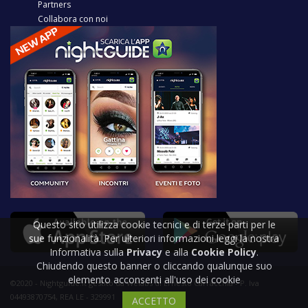
Partners
Collabora con noi
Questo sito utilizza cookie tecnici e di terze parti per le
sue funzionalità. Per ulteriori informazioni leggi la nostra
Informativa sulla
Privacy
e alla
Cookie Policy
.
Chiudendo questo banner o cliccando qualunque suo
elemento acconsenti all'uso dei cookie
©2020 - Nightguide.it gestito da Welabs di Ernesto Carracchia - P. Iva
04493870754, REA LE - 329991
ACCETTO