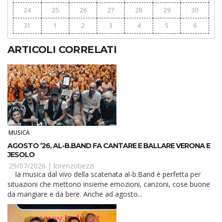
24
25
26
27
28
29
30
31
1
2
3
4
5
6
ARTICOLI CORRELATI
MUSICA
AGOSTO ’26, AL-B.BAND FA CANTARE E BALLARE VERONA E
JESOLO
29/07/2026 |
lorenzotiezzi
la musica dal vivo della scatenata al-b.Band è perfetta per
situazioni che mettono insieme emozioni, canzoni, cose buone
da mangiare e da bere. Anche ad agosto...