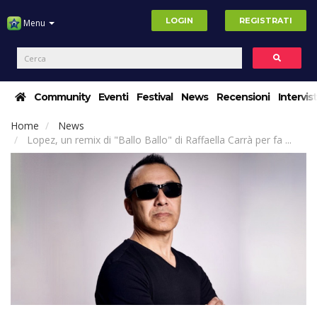
LOGIN
REGISTRATI
Menu
Community
Eventi
Festival
News
Recensioni
Intervis
Home
News
Lopez, un remix di "Ballo Ballo" di Raffaella Carrà per fa ...