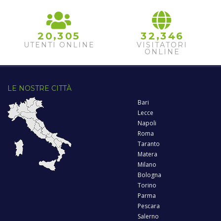
,
,
2
0
3
0
5
3
2
3
4
6
UTENTI ONLINE
VISITATORI
ONLINE
LE NOSTRE CITTÀ
Bari
Lecce
Napoli
Roma
Taranto
Matera
Milano
Bologna
Torino
Parma
Pescara
Salerno