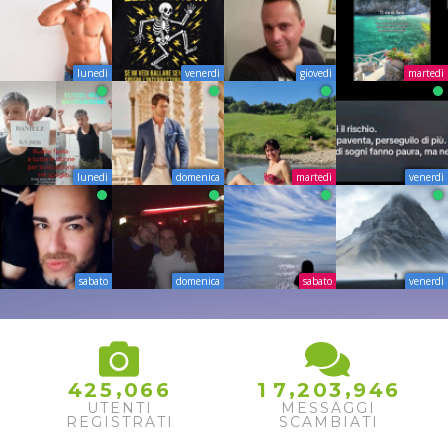
lunedì
venerdì
giovedì
martedì
lunedì
domenica
martedì
venerdì
sabato
domenica
sabato
venerdì
6
,
,
,
4
2
5
0
6
6
1
7
2
0
3
9
4
7
UTENTI
MESSAGGI
REGISTRATI
SCAMBIATI