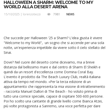
HALLOWEEN A SHARM: WELCOME TO MY
WORLD ALLA DESERT ARENA
15/10/2025 |
lorenzotiezzi
7981
NEWS
Che succede per Halloween '25 a Sharm? L'idea giusta è vivere
"Welcome to my World", un sogno che si accende per una sola
notte, un'esperienza irripetibile da vivere sotto il cielo stellato del
Sinai.
Dove? Nel cuore del deserto come dicevamo, ma a breve
distanza dal bellissimo mare e dal centro di Sharm El Sheikh e
quindi da un resort d'eccellenza come Domina Coral Bay.
L'evento è prodotto da The Beach Luxury Club, realtà italiana
attiva da tempo nel mondo. «Per la terza edizione di un
appuntamento che rappresenta la mia visione di intrattenimento
- racconta Manuel Dallori di The Beach - ho voluto prima di
tutto una cornice speciale, capace di ospitare 500-600 persone.
Poi ho scelto una cantante di grande livello come Bianca Atzei,
più volte protagonista a Sanremo, una voce perfetta per dare