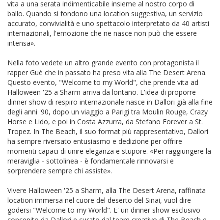
vita a una serata indimenticabile insieme al nostro corpo di
ballo. Quando si fondono una location suggestiva, un servizio
accurato, convivialità e uno spettacolo interpretato da 40 artisti
internazionali, l'emozione che ne nasce non può che essere
intensa».
Nella foto vedete un altro grande evento con protagonista il
rapper Guè che in passato ha preso vita alla The Desert Arena.
Questo evento, "Welcome to my World", che prende vita ad
Halloween '25 a Sharm arriva da lontano. L'idea di proporre
dinner show di respiro internazionale nasce in Dallori già alla fine
degli anni '90, dopo un viaggio a Parigi tra Moulin Rouge, Crazy
Horse e Lido, e poi in Costa Azzurra, da Stefano Forever a St.
Tropez. In The Beach, il suo format più rappresentativo, Dallori
ha sempre riversato entusiasmo e dedizione per offrire
momenti capaci di unire eleganza e stupore. «Per raggiungere la
meraviglia - sottolinea - è fondamentale rinnovarsi e
sorprendere sempre chi assiste».
Vivere Halloween '25 a Sharm, alla The Desert Arena, raffinata
location immersa nel cuore del deserto del Sinai, vuol dire
godersi "Welcome to my World". E' un dinner show esclusivo
concepito da Dallori e curato dal team creativo di The Beach e