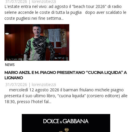
PUGLIA
31/07/2026 |
lorenzotiezzi
L'estate entra nel vivo: ad agosto il “beach tour 2026” di radio
selene accende le coste di tutta la puglia dopo aver scaldato le
coste pugliesi nei fine settima...
NEWS
MARIO ANZIL E M. PIAGNO PRESENTANO “CUCINA LIQUIDA” A
LIGNANO
31/07/2026 |
lorenzotiezzi
mercoledì 12 agosto 2026 il barman friulano michele piagno
presenta il suo ultimo libro, “cucina liquida” (corsiero editore) alle
18:30, presso l'hotel fal...