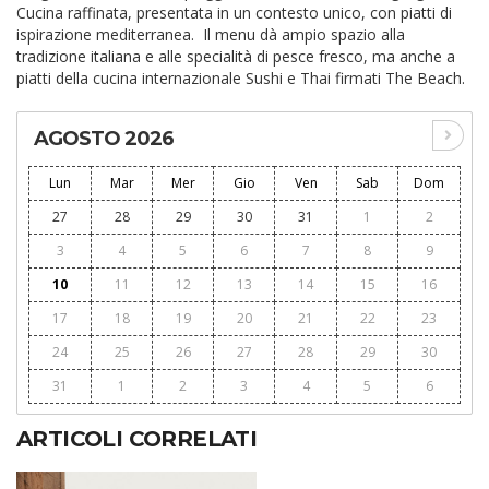
Cucina raffinata, presentata in un contesto unico, con piatti di
ispirazione mediterranea. Il menu dà ampio spazio alla
tradizione italiana e alle specialità di pesce fresco, ma anche a
piatti della cucina internazionale Sushi e Thai firmati The Beach.
AGOSTO 2026
Lun
Mar
Mer
Gio
Ven
Sab
Dom
27
28
29
30
31
1
2
3
4
5
6
7
8
9
10
11
12
13
14
15
16
17
18
19
20
21
22
23
24
25
26
27
28
29
30
31
1
2
3
4
5
6
ARTICOLI CORRELATI