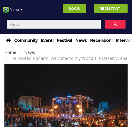
LOGIN
REGISTRATI
Menu
Community
Eventi
Festival
News
Recensioni
Intervis
Home
News
Halloween a Sharm: Welcome to my World alla Desert Arena