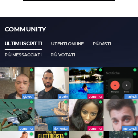
COMMUNITY
ULTIMI ISCRITTI
UTENTI ONLINE
PIÙ VISTI
PIÙ MESSAGGIATI
PIÙ VOTATI
giovedì
sabato
domenica
martedì
domenica
domenica
domenica
mercoledì