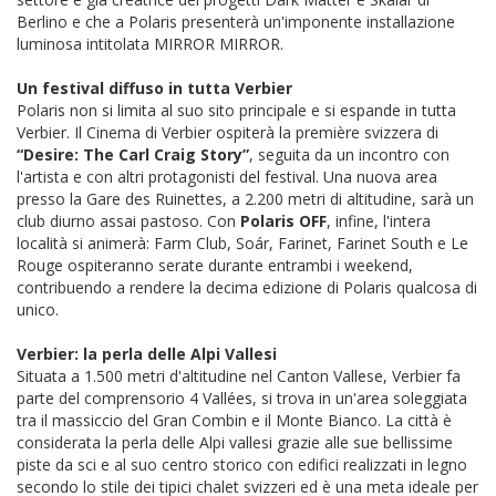
Berlino e che a Polaris presenterà un'imponente installazione
luminosa intitolata MIRROR MIRROR.
Un festival diffuso in tutta Verbier
Polaris non si limita al suo sito principale e si espande in tutta
Verbier. Il Cinema di Verbier ospiterà la première svizzera di
“Desire: The Carl Craig Story”
, seguita da un incontro con
l'artista e con altri protagonisti del festival. Una nuova area
presso la Gare des Ruinettes, a 2.200 metri di altitudine, sarà un
club diurno assai pastoso. Con
Polaris OFF
, infine, l'intera
località si animerà: Farm Club, Soár, Farinet, Farinet South e Le
Rouge ospiteranno serate durante entrambi i weekend,
contribuendo a rendere la decima edizione di Polaris qualcosa di
unico.
Verbier: la perla delle Alpi Vallesi
Situata a 1.500 metri d'altitudine nel Canton Vallese, Verbier fa
parte del comprensorio 4 Vallées, si trova in un'area soleggiata
tra il massiccio del Gran Combin e il Monte Bianco. La città è
considerata la perla delle Alpi vallesi grazie alle sue bellissime
piste da sci e al suo centro storico con edifici realizzati in legno
secondo lo stile dei tipici chalet svizzeri ed è una meta ideale per