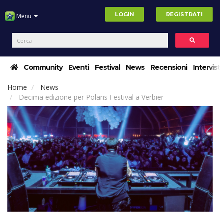
LOGIN
REGISTRATI
Menu
Community
Eventi
Festival
News
Recensioni
Intervis
Home
News
Decima edizione per Polaris Festival a Verbier