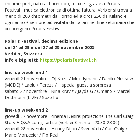
chi ami sport, natura, buon cibo, relax e - grazie a Polaris
Festival - musica elettronica di ottima fattura. Verbier si trova a
meno di 200 chilometri da Torino ed a circa 250 da Milano e
ogni anno è sempre più visitata da italiani nei fine settimana che
propongono Polaris Festival.
Polaris Festival, decima edizione
dal 21 al 23 e dal 27 al 29 novembre 2025
Verbier, Svizzera
info e biglietti:
https://polarisfestival.ch
line-up week-end 1
venerdì 21 novembre - DJ Koze / Moodymann / Danilo Plessow
(MCDE) / Laolu / Tereza / + special guest a sorpresa
sabato 22 novembre - Nina Kraviz / Jayda G / Omar S / Marcel
Dettmann (LIVE) / Suze Ijo
line-up week-end 2
giovedì 27 novembre - cinema Desire: proiezione The Carl Craig
Story + Q&A con gli artisti (Verbier Cinema - 20:30-23:00)
venerdì 28 novembre - Honey Dijon / Sven Väth / Carl Craig /
Marie Montexier / Flo Real