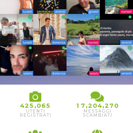
lunedì
venerdì
giovedì
martedì
lunedì
domenica
martedì
venerdì
sabato
domenica
sabato
venerdì
,
,
,
4
2
5
0
6
5
1
7
2
0
4
2
7
0
UTENTI
MESSAGGI
REGISTRATI
SCAMBIATI