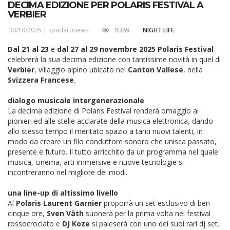
DECIMA EDIZIONE PER POLARIS FESTIVAL A
VERBIER
30/10/2025 |
spadaronews
8389
NIGHT LIFE
Dal 21 al 23
e
dal 27 al 29 novembre 2025
Polaris Festival
celebrerà la sua decima edizione con tantissime novità in quel di
Verbier
, villaggio alpino ubicato nel
Canton Vallese
, nella
Svizzera Francese
.
dialogo musicale intergenerazionale
La decima edizione di Polaris Festival renderà omaggio ai
pionieri ed alle stelle acclarate della musica elettronica, dando
allo stesso tempo il meritato spazio a tanti nuovi talenti, in
modo da creare un filo conduttore sonoro che unisca passato,
presente e futuro. Il tutto arricchito da un programma nel quale
musica, cinema, arti immersive e nuove tecnologie si
incontreranno nel migliore dei modi.
una line-up di altissimo livello
Al
Polaris Laurent Garnier
proporrà un set esclusivo di ben
cinque ore,
Sven Väth
suonerà per la prima volta nel festival
rossocrociato e
DJ Koze
si paleserà con uno dei suoi rari dj set.