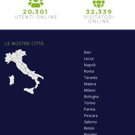
,
,
2
0
3
0
1
3
2
3
3
9
UTENTI ONLINE
VISITATORI
ONLINE
LE NOSTRE CITTÀ
Bari
Lecce
Napoli
Roma
Taranto
Matera
Milano
Bologna
Torino
Parma
Pescara
Salerno
Rimini
Brindisi