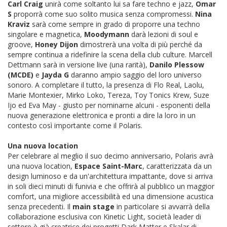
Carl Craig
unirà come soltanto lui sa fare techno e jazz,
Omar
S
proporrà come suo solito musica senza compromessi.
Nina
Kraviz
sarà come sempre in grado di proporre una techno
singolare e magnetica,
Moodymann
darà lezioni di soul e
groove,
Honey Dijon
dimostrerà una volta di più perché da
sempre continua a ridefinire la scena della club culture. Marcell
Dettmann sarà in versione live (una rarità),
Danilo Plessow
(MCDE)
e
Jayda G
daranno ampio saggio del loro universo
sonoro. A completare il tutto, la presenza di Flo Real, Laolu,
Marie Montexier, Mirko Loko, Tereza, Toy Tonics Krew, Suze
Ijo ed Eva May - giusto per nominarne alcuni - esponenti della
nuova generazione elettronica e pronti a dire la loro in un
contesto così importante come il Polaris.
Una nuova location
Per celebrare al meglio il suo decimo anniversario, Polaris avrà
una nuova location,
Espace Saint-Marc
, caratterizzata da un
design luminoso e da un'architettura impattante, dove si arriva
in soli dieci minuti di funivia e che offrirà al pubblico un maggior
comfort, una migliore accessibilità ed una dimensione acustica
senza precedenti. Il
main stage
in particolare si avvarrà della
collaborazione esclusiva con Kinetic Light, società leader di
settore è già creatrice dei progetti Dark Matter e Skalar di