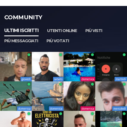
COMMUNITY
ULTIMI ISCRITTI
UTENTI ONLINE
PIÙ VISTI
PIÙ MESSAGGIATI
PIÙ VOTATI
giovedì
sabato
domenica
martedì
domenica
domenica
domenica
mercoledì