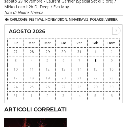
sabato 29 novembre - Laurent Garnier (Special Set di 5 ore) /
Mirko Loko b2b DJ Deep / Eva May
foto di Nikita Thevoz
CARLCRAIG, FESTIVAL, HONEY DIJON, NINAKRAVIZ, POLARIS, VERBIER
AGOSTO 2026
Lun
Mar
Mer
Gio
Ven
Sab
Dom
27
28
29
30
31
1
2
3
4
5
6
7
8
9
10
11
12
13
14
15
16
17
18
19
20
21
22
23
24
25
26
27
28
29
30
31
1
2
3
4
5
6
ARTICOLI CORRELATI