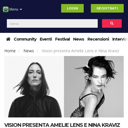
LOGIN
REGISTRATI
Menu
Community
Eventi
Festival
News
Recensioni
Intervis
Home
News
Vision presenta Amelie Lens e Nina Kraviz
VISION PRESENTA AMELIE LENS E NINA KRAVIZ