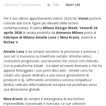
18/04/2026 |
spadaronews
7001
NIGHT LIFE
Per il suo ultimo appuntamento indoor 2025/26,
Vision
porta in
console due tra le figure più rilevanti della techno
contemporanea. In piena
Milano Design Week
,
Venerdì 24
aprile 2026
la serata prodotta da
Amnesia Milano
porta al
Fabrique di Milano
Amelie Lens
e
Nina Kraviz
, insieme a
Richey V
.
Amelie Lens
è da sempre sinonimo di precisione e potenza. I
suoi set si muovono su traiettorie serrate: ritmiche veloci,
costruzioni progressive, una tensione che cresce con metodo.
Con la piattaforma Exhale - tra label ed eventi itineranti e che ha
appena festeggiato i suoi primi dieci anni - Amelie Lens ha
creato uno spazio dedicato a una nuova generazione di
producer e dj, rafforzando un'estetica sonora compatta e
diretta, radicata nella tradizione europea ma proiettata verso
una dimensione globale.
Nina Kraviz
da sempre è antesignana di una techno
imprevedibile, trasversale e ricercata. Le sue selezioni