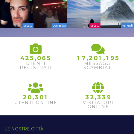
sabato
domenica
sabato
venerdì
5
,
,
,
4
2
5
0
6
5
1
7
2
0
1
1
9
6
UTENTI
MESSAGGI
REGISTRATI
SCAMBIATI
,
,
2
0
3
0
1
3
2
3
3
9
UTENTI ONLINE
VISITATORI
ONLINE
LE NOSTRE CITTÀ