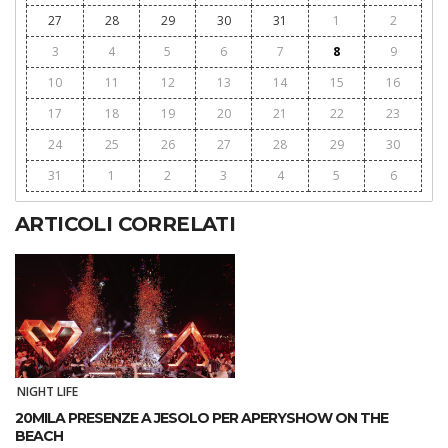
27
28
29
30
31
1
2
3
4
5
6
7
8
9
10
11
12
13
14
15
16
17
18
19
20
21
22
23
24
25
26
27
28
29
30
31
1
2
3
4
5
6
ARTICOLI CORRELATI
NIGHT LIFE
20MILA PRESENZE A JESOLO PER APERYSHOW ON THE
BEACH