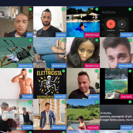
Ieri
sabato
domenica
martedì
domenica
domenica
domenica
mercoledì
lunedì
venerdì
giovedì
martedì
lunedì
domenica
martedì
venerdì