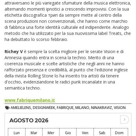
attraversano le più variegate sfumature della musica elettronica,
alternando momenti ipnotici a crescendo improvvisi. Con la sua
etichetta discografica трип da sempre mette al centro della
scena produzioni non convenzionali, che hanno come marchio
di fabbrica una forte identità culturale ed indipendente. Analogo
metodo che ha utilizzato per la sua nuovissima label Treats, che
ha debuttato lo scorso febbraio.
Richey V
è sempre la scelta migliore per le serate Vision e di
Amnesia quando entra in scena la techno. Merito di una
coerenza musicale e scelte artistiche che negli anni ne hanno
rafforzato presenza e credibilità, al punto che l'edizione inglese
della rivista Rolling Stone lo ha inserito tra artisti da tenere
d'occhio, evidenziandone le radici punk incanalate in una
semantica techno.
www.fabriquemilano.it
AMELIELENS, DESIGNWEEK, FABRIQUE, MILANO, NINAKRAVIZ, VISION
AGOSTO 2026
Lun
Mar
Mer
Gio
Ven
Sab
Dom