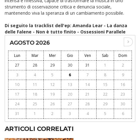
intensa e riflessiva, capace di trasformare la musica in uno
strumento di osservazione critica e denuncia sociale,
mantenendo viva la speranza di un cambiamento possibile.
Di seguito la tracklist dell'ep:
Amanda Lear - La danza
delle Falene - Non è tutto finito - Ossessioni Parallele
AGOSTO 2026
Lun
Mar
Mer
Gio
Ven
Sab
Dom
27
28
29
30
31
1
2
3
4
5
6
7
8
9
10
11
12
13
14
15
16
17
18
19
20
21
22
23
24
25
26
27
28
29
30
31
1
2
3
4
5
6
ARTICOLI CORRELATI