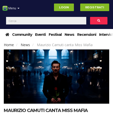
LOGIN
REGISTRATI
Menu
Community
Eventi
Festival
News
Recensioni
Intervis
Home
News
Maurizio Camuti canta Miss Mafia
MAURIZIO CAMUTI CANTA MISS MAFIA