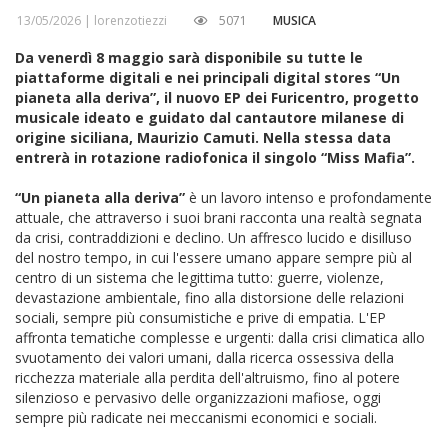
13/05/2026 |
lorenzotiezzi
5071
MUSICA
Da venerdì 8 maggio sarà disponibile su tutte le
piattaforme digitali e nei principali digital stores “Un
pianeta alla deriva”, il nuovo EP dei Furicentro, progetto
musicale ideato e guidato dal cantautore milanese di
origine siciliana, Maurizio Camuti. Nella stessa data
entrerà in rotazione radiofonica il singolo “Miss Mafia”.
“Un pianeta alla deriva”
è un lavoro intenso e profondamente
attuale, che attraverso i suoi brani racconta una realtà segnata
da crisi, contraddizioni e declino. Un affresco lucido e disilluso
del nostro tempo, in cui l'essere umano appare sempre più al
centro di un sistema che legittima tutto: guerre, violenze,
devastazione ambientale, fino alla distorsione delle relazioni
sociali, sempre più consumistiche e prive di empatia. L'EP
affronta tematiche complesse e urgenti: dalla crisi climatica allo
svuotamento dei valori umani, dalla ricerca ossessiva della
ricchezza materiale alla perdita dell'altruismo, fino al potere
silenzioso e pervasivo delle organizzazioni mafiose, oggi
sempre più radicate nei meccanismi economici e sociali.