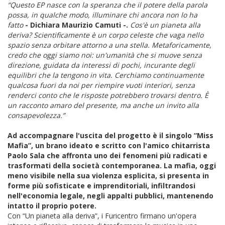
“Questo EP nasce con la speranza che il potere della parola
possa, in qualche modo, illuminare chi ancora non lo ha
fatto
- Dichiara
Maurizio Camuti -.
Cos'è un pianeta alla
deriva? Scientificamente è un corpo celeste che vaga nello
spazio senza orbitare attorno a una stella. Metaforicamente,
credo che oggi siamo noi: un'umanità che si muove senza
direzione, guidata da interessi di pochi, incurante degli
equilibri che la tengono in vita. Cerchiamo continuamente
qualcosa fuori da noi per riempire vuoti interiori, senza
renderci conto che le risposte potrebbero trovarsi dentro. È
un racconto amaro del presente, ma anche un invito alla
consapevolezza.”
Ad accompagnare l'uscita del progetto è il singolo “Miss
Mafia”, un brano ideato e scritto con l'amico chitarrista
Paolo Sala che affronta uno dei fenomeni più radicati e
trasformati della società contemporanea. La mafia, oggi
meno visibile nella sua violenza esplicita, si presenta in
forme più sofisticate e imprenditoriali, infiltrandosi
nell'economia legale, negli appalti pubblici, mantenendo
intatto il proprio potere.
Con “Un pianeta alla deriva”, i Furicentro firmano un'opera