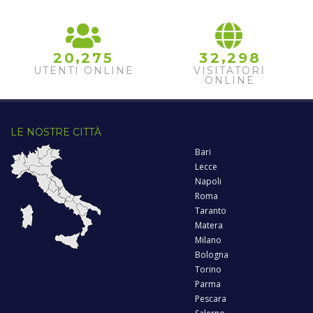
,
,
2
0
2
7
5
3
2
2
9
8
UTENTI ONLINE
VISITATORI
ONLINE
LE NOSTRE CITTÀ
Bari
Lecce
Napoli
Roma
Taranto
Matera
Milano
Bologna
Torino
Parma
Pescara