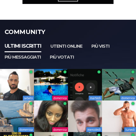
COMMUNITY
ULTIMI ISCRITTI
UTENTI ONLINE
PIÙ VISTI
PIÙ MESSAGGIATI
PIÙ VOTATI
sabato
domenica
martedì
domenica
domenica
domenica
mercoledì
lunedì