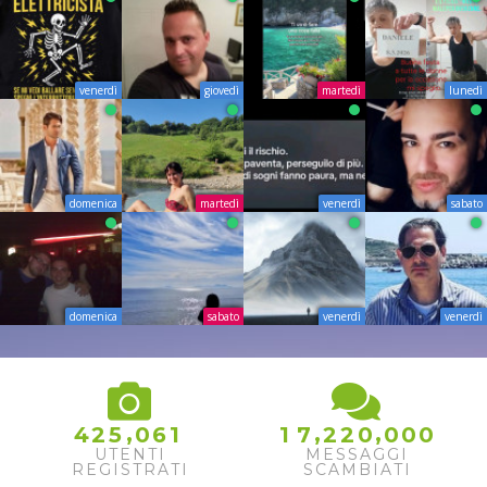
venerdì
giovedì
martedì
lunedì
domenica
martedì
venerdì
sabato
domenica
sabato
venerdì
venerdì
,
,
,
4
2
5
0
6
1
1
7
2
2
0
0
0
0
UTENTI
MESSAGGI
REGISTRATI
SCAMBIATI