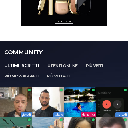
COMMUNITY
ULTIMI ISCRITTI
UTENTI ONLINE
PIÙ VISTI
PIÙ MESSAGGIATI
PIÙ VOTATI
giovedì
sabato
domenica
martedì