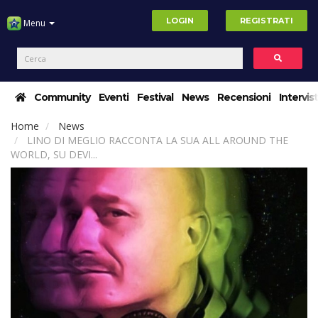
LOGIN
REGISTRATI
Menu
Community
Eventi
Festival
News
Recensioni
Intervis
Home
News
LINO DI MEGLIO RACCONTA LA SUA ALL AROUND THE
WORLD, SU DEVI...