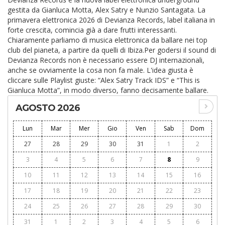
gestita da Gianluca Motta, Alex Satry e Nunzio Santagata. La
primavera elettronica 2026 di Devianza Records, label italiana in
forte crescita, comincia già a dare frutti interessanti.
Chiaramente parliamo di musica elettronica da ballare nei top
club del pianeta, a partire da quelli di Ibiza.Per godersi il sound di
Devianza Records non è necessario essere DJ internazionali,
anche se ovviamente la cosa non fa male. L'idea giusta è
cliccare sulle Playlist giuste: “Alex Satry Track IDS” e “This is
Gianluca Motta”, in modo diverso, fanno decisamente ballare.
AGOSTO 2026
Lun
Mar
Mer
Gio
Ven
Sab
Dom
27
28
29
30
31
1
2
3
4
5
6
7
8
9
10
11
12
13
14
15
16
17
18
19
20
21
22
23
24
25
26
27
28
29
30
31
1
2
3
4
5
6