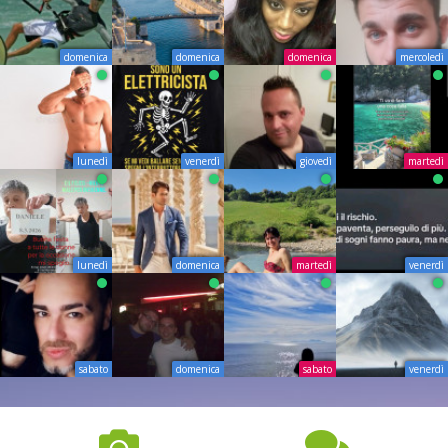
domenica
domenica
domenica
mercoledì
lunedì
venerdì
giovedì
martedì
lunedì
domenica
martedì
venerdì
sabato
domenica
sabato
venerdì