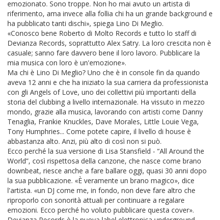
emozionato. Sono troppe. Non ho mai avuto un artista di
riferimento, ama invece alla follia chi ha un grande background e
ha pubblicato tanti dischi», spiega Lino Di Meglio.
«Conosco bene Roberto di Molto Records e tutto lo staff di
Devianza Records, soprattutto Alex Satry. La loro crescita non è
casuale; sanno fare davvero bene il loro lavoro. Pubblicare la
mia musica con loro è un'emozione».
Ma chi è Lino Di Meglio? Uno che è in console fin da quando
aveva 12 anni e che ha iniziato la sua carriera da professionista
con gli Angels of Love, uno dei collettivi più importanti della
storia del clubbing a livello internazionale. Ha vissuto in mezzo
mondo, grazie alla musica, lavorando con artisti come Danny
Tenaglia, Frankie Knuckles, Dave Morales, Little Louie Vega,
Tony Humphries... Come potete capire, il livello di house è
abbastanza alto. Anzi, più alto di così non si può.
Ecco perché la sua versione di Lisa Stansfield - “All Around the
World”, così rispettosa della canzone, che nasce come brano
downbeat, riesce anche a fare ballare oggi, quasi 30 anni dopo
la sua pubblicazione. «È veramente un brano magico», dice
l'artista. «un DJ come me, in fondo, non deve fare altro che
riproporlo con sonorità attuali per continuare a regalare
emozioni. Ecco perché ho voluto pubblicare questa cover».
Devianza Records è la nuova label elettronica underground