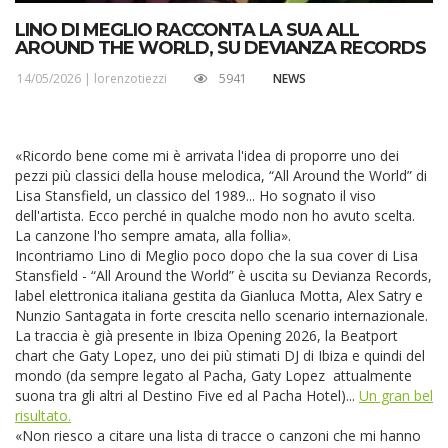
LINO DI MEGLIO RACCONTA LA SUA ALL
AROUND THE WORLD, SU DEVIANZA RECORDS
14/05/2026 |
lorenzotiezzi
5941
NEWS
«Ricordo bene come mi è arrivata l'idea di proporre uno dei
pezzi più classici della house melodica, “All Around the World” di
Lisa Stansfield, un classico del 1989... Ho sognato il viso
dell'artista. Ecco perché in qualche modo non ho avuto scelta.
La canzone l'ho sempre amata, alla follia».
Incontriamo Lino di Meglio poco dopo che la sua cover di Lisa
Stansfield - “All Around the World” è uscita su Devianza Records,
label elettronica italiana gestita da Gianluca Motta, Alex Satry e
Nunzio Santagata in forte crescita nello scenario internazionale.
La traccia è già presente in Ibiza Opening 2026, la Beatport
chart che Gaty Lopez, uno dei più stimati DJ di Ibiza e quindi del
mondo (da sempre legato al Pacha, Gaty Lopez
attualmente
suona tra gli altri al Destino Five ed al Pacha Hotel)...
Un gran bel
risultato.
«Non riesco a citare una lista di tracce o canzoni che mi hanno