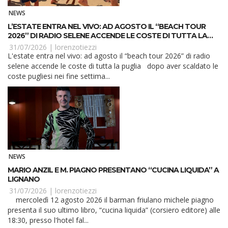
NEWS
L’ESTATE ENTRA NEL VIVO: AD AGOSTO IL “BEACH TOUR
2026” DI RADIO SELENE ACCENDE LE COSTE DI TUTTA LA
PUGLIA
31/07/2026 |
lorenzotiezzi
L'estate entra nel vivo: ad agosto il “beach tour 2026” di radio
selene accende le coste di tutta la puglia dopo aver scaldato le
coste pugliesi nei fine settima...
NEWS
MARIO ANZIL E M. PIAGNO PRESENTANO “CUCINA LIQUIDA” A
LIGNANO
31/07/2026 |
lorenzotiezzi
mercoledì 12 agosto 2026 il barman friulano michele piagno
presenta il suo ultimo libro, “cucina liquida” (corsiero editore) alle
18:30, presso l'hotel fal...