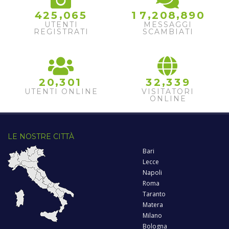
,
,
,
4
2
5
0
6
5
1
7
2
0
8
8
9
0
UTENTI
MESSAGGI
REGISTRATI
SCAMBIATI
,
,
2
0
3
0
1
3
2
3
3
9
UTENTI ONLINE
VISITATORI
ONLINE
LE NOSTRE CITTÀ
Bari
Lecce
Napoli
Roma
Taranto
Matera
Milano
Bologna