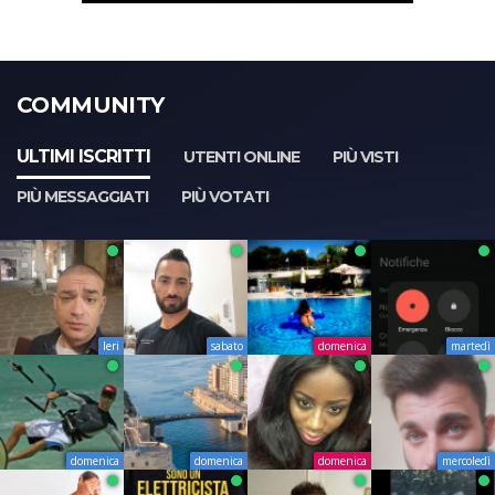
COMMUNITY
ULTIMI ISCRITTI
UTENTI ONLINE
PIÙ VISTI
PIÙ MESSAGGIATI
PIÙ VOTATI
Ieri
sabato
domenica
martedì
domenica
domenica
domenica
mercoledì