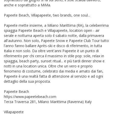
anche e soprattutto a MiMa.
Papeete Beach, Villapapeete, two brands, one soul...
Papeete mette insieme, a Milano Marittima (RA), la celeberrima
spiaggia Papeete Beach e Villapapeete, location open - air
serale e notturna aperta solo il sabato notte, dalla primavera
all'autunno. Non solo, Papeete Snow e Papeete Club Tour tutto
l'anno fanno ballare Après-ski e disco di riferimento, in tutta
Italia e non solo. Da oltre vent'anni Papeete è un punto di
riferimento per chi cerca il massimo in stile pop: sole, relax in
spiaggia, beach party, sunset ritual... e più tardi dinner show e
notti in una location unica. Oltre che un vero e proprio
fenomeno di costume, celebrato dai media e amato dai fan,
Papeete è una realtà fatta di attenzione al servizio e ad ogni
dettaglio della sua proposta.
Papeete Beach
https://www.papeetebeach.com
Terza Traversa 281, Milano Marittima (Ravenna) Italy
Villapapeete