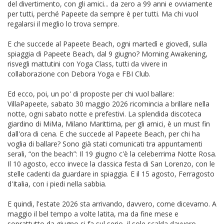
del divertimento, con gli amici... da zero a 99 anni e ovviamente
per tutti, perché Papeete da sempre è per tutti. Ma chi vuol
regalarsi il meglio lo trova sempre.
E che succede al Papeete Beach, ogni martedì e giovedì, sulla
spiaggia di Papeete Beach, dal 9 giugno? Morning Awakening,
risvegli mattutini con Yoga Class, tutti da vivere in
collaborazione con Debora Yoga e FBI Club.
Ed ecco, poi, un po' di proposte per chi vuol ballare:
VillaPapeete, sabato 30 maggio 2026 ricomincia a brillare nella
notte, ogni sabato notte e prefestivi. La splendida discoteca
giardino di MiMa, Milano Marittima, per gli amici, è un must fin
dall'ora di cena. E che succede al Papeete Beach, per chi ha
voglia di ballare? Sono già stati comunicati tra appuntamenti
serali, “on the beach”: Il 19 giugno c'è la celeberrima Notte Rosa.
Il 10 agosto, ecco invece la classica festa di San Lorenzo, con le
stelle cadenti da guardare in spiaggia. E il 15 agosto, Ferragosto
d'Italia, con i piedi nella sabbia.
E quindi, l'estate 2026 sta arrivando, davvero, come dicevamo. A
maggio il bel tempo a volte latita, ma da fine mese e
soprattutto da giugno si fa sul serio, il sole scalda davvero,