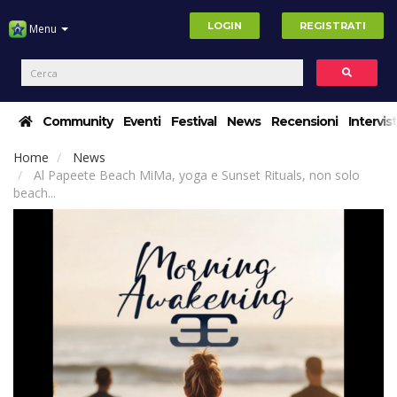
LOGIN
REGISTRATI
Menu
Community
Eventi
Festival
News
Recensioni
Intervis
Home
News
Al Papeete Beach MiMa, yoga e Sunset Rituals, non solo
beach...