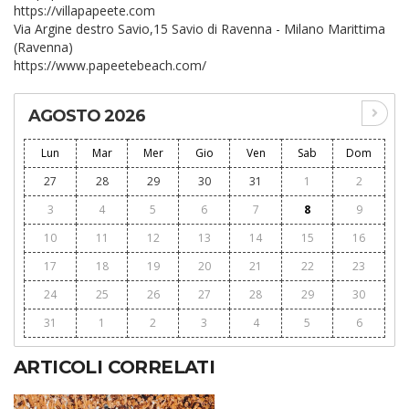
https://villapapeete.com
Via Argine destro Savio,15 Savio di Ravenna - Milano Marittima
(Ravenna)
https://www.papeetebeach.com/
AGOSTO 2026
Lun
Mar
Mer
Gio
Ven
Sab
Dom
27
28
29
30
31
1
2
3
4
5
6
7
8
9
10
11
12
13
14
15
16
17
18
19
20
21
22
23
24
25
26
27
28
29
30
31
1
2
3
4
5
6
ARTICOLI CORRELATI