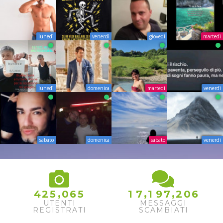
lunedì
venerdì
giovedì
martedì
lunedì
domenica
martedì
venerdì
sabato
domenica
sabato
venerdì
,
,
,
4
2
5
0
6
5
1
7
1
9
7
2
0
6
UTENTI
MESSAGGI
REGISTRATI
SCAMBIATI