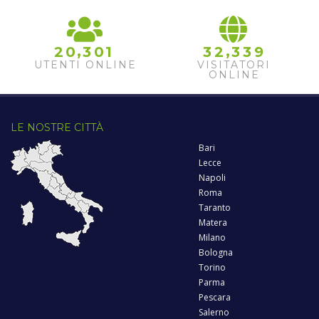
,
,
2
0
3
0
1
3
2
3
3
9
UTENTI ONLINE
VISITATORI
ONLINE
LE NOSTRE CITTÀ
Bari
Lecce
Napoli
Roma
Taranto
Matera
Milano
Bologna
Torino
Parma
Pescara
Salerno