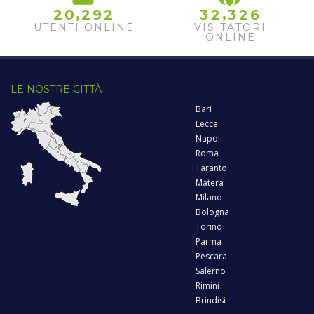
,
,
2
0
2
9
2
3
2
3
2
6
UTENTI ONLINE
VISITATORI
ONLINE
LE NOSTRE CITTÀ
Bari
Lecce
Napoli
Roma
Taranto
Matera
Milano
Bologna
Torino
Parma
Pescara
Salerno
Rimini
Brindisi