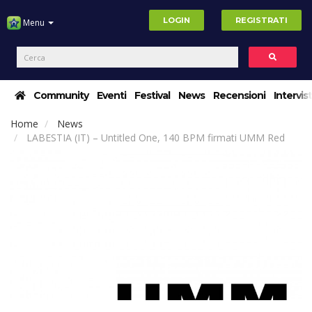
LOGIN
REGISTRATI
Menu
Community
Eventi
Festival
News
Recensioni
Intervis
Home
News
LABESTIA (IT) – Untitled One, 140 BPM firmati UMM Red