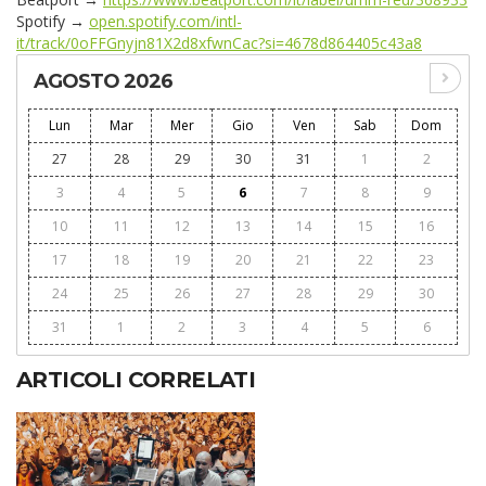
Spotify →
open.spotify.com/intl-
it/track/0oFFGnyjn81X2d8xfwnCac?si=4678d864405c43a8
AGOSTO 2026
Lun
Mar
Mer
Gio
Ven
Sab
Dom
27
28
29
30
31
1
2
3
4
5
6
7
8
9
10
11
12
13
14
15
16
17
18
19
20
21
22
23
24
25
26
27
28
29
30
31
1
2
3
4
5
6
ARTICOLI CORRELATI