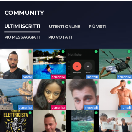
COMMUNITY
ULTIMI ISCRITTI
UTENTI ONLINE
PIÙ VISTI
PIÙ MESSAGGIATI
PIÙ VOTATI
sabato
domenica
martedì
domenica
domenica
domenica
mercoledì
lunedì