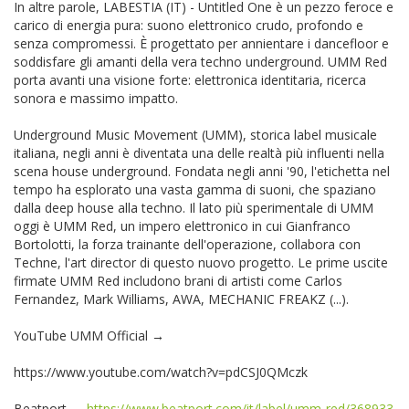
In altre parole, LABESTIA (IT) - Untitled One è un pezzo feroce e
carico di energia pura: suono elettronico crudo, profondo e
senza compromessi. È progettato per annientare i dancefloor e
soddisfare gli amanti della vera techno underground. UMM Red
porta avanti una visione forte: elettronica identitaria, ricerca
sonora e massimo impatto.
Underground Music Movement (UMM), storica label musicale
italiana, negli anni è diventata una delle realtà più influenti nella
scena house underground. Fondata negli anni '90, l'etichetta nel
tempo ha esplorato una vasta gamma di suoni, che spaziano
dalla deep house alla techno. Il lato più sperimentale di UMM
oggi è UMM Red, un impero elettronico in cui Gianfranco
Bortolotti, la forza trainante dell'operazione, collabora con
Techne, l'art director di questo nuovo progetto. Le prime uscite
firmate UMM Red includono brani di artisti come Carlos
Fernandez, Mark Williams, AWA, MECHANIC FREAKZ (...).
YouTube UMM Official →
https://www.youtube.com/watch?v=pdCSJ0QMczk
Beatport →
https://www.beatport.com/it/label/umm-red/368933