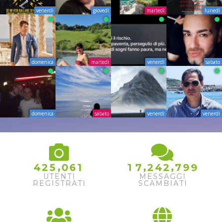
venerdì
giovedì
martedì
lunedì
domenica
martedì
venerdì
sabato
domenica
sabato
venerdì
venerdì
,
,
,
4
2
5
0
6
1
1
7
2
4
2
7
9
9
UTENTI
MESSAGGI
REGISTRATI
SCAMBIATI