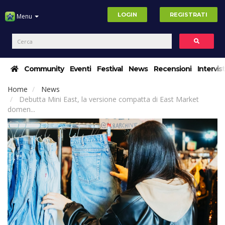
LOGIN
REGISTRATI
Menu
Community
Eventi
Festival
News
Recensioni
Intervis
Home
News
Debutta Mini East, la versione compatta di East Market
domen...