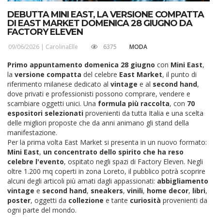
DEBUTTA MINI EAST, LA VERSIONE COMPATTA
DI EAST MARKET DOMENICA 28 GIUGNO DA
FACTORY ELEVEN
09/06/2026 |
CarolinaElle
6375
MODA
Primo appuntamento domenica 28 giugno
con
Mini East
,
la
versione compatta
del celebre
East
Market
, il punto di
riferimento milanese dedicato al
vintage
e al
second
hand
,
dove privati e professionisti possono comprare, vendere e
scambiare oggetti unici. Una
formula più raccolta
, con
70
espositori selezionati
provenienti da tutta Italia e una scelta
delle migliori proposte che da anni animano gli stand della
manifestazione.
Per la prima volta East Market si presenta in un nuovo formato:
Mini East
,
un concentrato dello spirito che ha reso
celebre l'evento
, ospitato negli spazi di Factory Eleven. Negli
oltre 1.200 mq coperti in zona Loreto, il pubblico potrà scoprire
alcuni degli articoli più amati dagli appassionati:
abbigliamento
vintage
e
second
hand
,
sneakers
,
vinili
,
home decor
,
libri
,
poster
, oggetti da
collezione
e tante
curiosità
provenienti da
ogni parte del mondo.