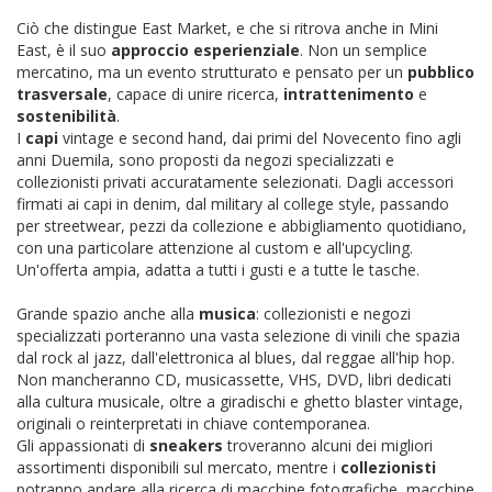
Ciò che distingue East Market, e che si ritrova anche in Mini
East, è il suo
approccio esperienziale
. Non un semplice
mercatino, ma un evento strutturato e pensato per un
pubblico
trasversale
, capace di unire ricerca,
intrattenimento
e
sostenibilità
.
I
capi
vintage e second hand, dai primi del Novecento fino agli
anni Duemila, sono proposti da negozi specializzati e
collezionisti privati accuratamente selezionati. Dagli accessori
firmati ai capi in denim, dal military al college style, passando
per streetwear, pezzi da collezione e abbigliamento quotidiano,
con una particolare attenzione al custom e all'upcycling.
Un'offerta ampia, adatta a tutti i gusti e a tutte le tasche.
Grande spazio anche alla
musica
: collezionisti e negozi
specializzati porteranno una vasta selezione di vinili che spazia
dal rock al jazz, dall'elettronica al blues, dal reggae all'hip hop.
Non mancheranno CD, musicassette, VHS, DVD, libri dedicati
alla cultura musicale, oltre a giradischi e ghetto blaster vintage,
originali o reinterpretati in chiave contemporanea.
Gli appassionati di
sneakers
troveranno alcuni dei migliori
assortimenti disponibili sul mercato, mentre i
collezionisti
potranno andare alla ricerca di macchine fotografiche, macchine