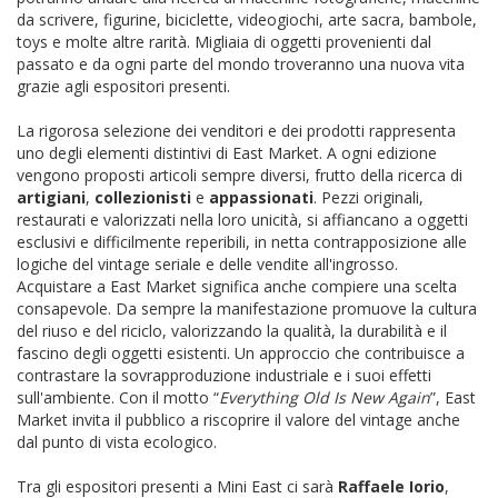
da scrivere, figurine, biciclette, videogiochi, arte sacra, bambole,
toys e molte altre rarità. Migliaia di oggetti provenienti dal
passato e da ogni parte del mondo troveranno una nuova vita
grazie agli espositori presenti.
La rigorosa selezione dei venditori e dei prodotti rappresenta
uno degli elementi distintivi di East Market. A ogni edizione
vengono proposti articoli sempre diversi, frutto della ricerca di
artigiani
,
collezionisti
e
appassionati
. Pezzi originali,
restaurati e valorizzati nella loro unicità, si affiancano a oggetti
esclusivi e difficilmente reperibili, in netta contrapposizione alle
logiche del vintage seriale e delle vendite all'ingrosso.
Acquistare a East Market significa anche compiere una scelta
consapevole. Da sempre la manifestazione promuove la cultura
del riuso e del riciclo, valorizzando la qualità, la durabilità e il
fascino degli oggetti esistenti. Un approccio che contribuisce a
contrastare la sovrapproduzione industriale e i suoi effetti
sull'ambiente. Con il motto “
Everything Old Is New Again
”, East
Market invita il pubblico a riscoprire il valore del vintage anche
dal punto di vista ecologico.
Tra gli espositori presenti a Mini East ci sarà
Raffaele Iorio
,