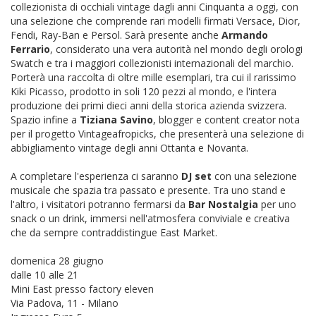
collezionista di occhiali vintage dagli anni Cinquanta a oggi, con
una selezione che comprende rari modelli firmati Versace, Dior,
Fendi, Ray-Ban e Persol. Sarà presente anche
Armando
Ferrario
, considerato una vera autorità nel mondo degli orologi
Swatch e tra i maggiori collezionisti internazionali del marchio.
Porterà una raccolta di oltre mille esemplari, tra cui il rarissimo
Kiki Picasso, prodotto in soli 120 pezzi al mondo, e l'intera
produzione dei primi dieci anni della storica azienda svizzera.
Spazio infine a
Tiziana Savino
, blogger e content creator nota
per il progetto Vintageafropicks, che presenterà una selezione di
abbigliamento vintage degli anni Ottanta e Novanta.
A completare l'esperienza ci saranno
DJ set
con una selezione
musicale che spazia tra passato e presente. Tra uno stand e
l'altro, i visitatori potranno fermarsi da
Bar Nostalgia
per uno
snack o un drink, immersi nell'atmosfera conviviale e creativa
che da sempre contraddistingue East Market.
domenica 28 giugno
dalle 10 alle 21
Mini East presso factory eleven
Via Padova, 11 - Milano