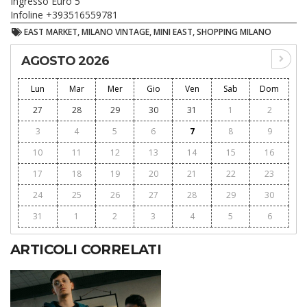
Ingresso Euro 5
Infoline +393516559781
EAST MARKET, MILANO VINTAGE, MINI EAST, SHOPPING MILANO
AGOSTO 2026
Lun
Mar
Mer
Gio
Ven
Sab
Dom
27
28
29
30
31
1
2
3
4
5
6
7
8
9
10
11
12
13
14
15
16
17
18
19
20
21
22
23
24
25
26
27
28
29
30
31
1
2
3
4
5
6
ARTICOLI CORRELATI