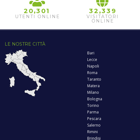
,
,
2
0
3
0
1
3
2
3
3
9
UTENTI ONLINE
VISITATORI
ONLINE
LE NOSTRE CITTÀ
Bari
Lecce
Napoli
Roma
Taranto
Matera
Milano
Bologna
Torino
Parma
Pescara
Salerno
Rimini
Brindisi