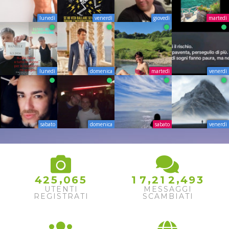
lunedì
venerdì
giovedì
martedì
lunedì
domenica
martedì
venerdì
sabato
domenica
sabato
venerdì
,
,
,
4
2
5
0
6
5
1
7
2
1
2
4
9
3
UTENTI
MESSAGGI
REGISTRATI
SCAMBIATI