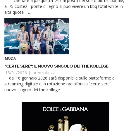
che fare a pasquetta '26? al posto del solito pic nic banale,
al 75 costez - ponte di legno si può vivere un bbq total white in
alta quota. ...
MODA
"CERTE SERE": IL NUOVO SINGOLO DEI THE KOLLEGE
13/01/2026 |
lorenzotiezzi
dal 16 gennaio 2026 sarà disponibile sulle piattaforme di
streaming digitale e in rotazione radiofonica "certe sere", il
nuovo singolo dei the kollege. ...