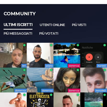
COMMUNITY
ULTIMI ISCRITTI
UTENTI ONLINE
PIÙ VISTI
PIÙ MESSAGGIATI
PIÙ VOTATI
Ieri
sabato
domenica
martedì
domenica
domenica
domenica
mercoledì