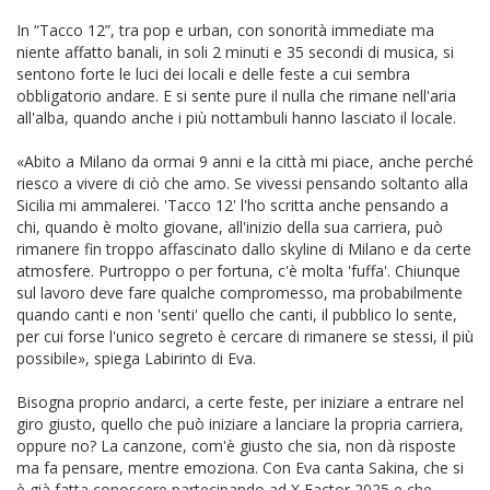
In “Tacco 12”, tra pop e urban, con sonorità immediate ma
niente affatto banali, in soli 2 minuti e 35 secondi di musica, si
sentono forte le luci dei locali e delle feste a cui sembra
obbligatorio andare. E si sente pure il nulla che rimane nell'aria
all'alba, quando anche i più nottambuli hanno lasciato il locale.
«Abito a Milano da ormai 9 anni e la città mi piace, anche perché
riesco a vivere di ciò che amo. Se vivessi pensando soltanto alla
Sicilia mi ammalerei. 'Tacco 12' l'ho scritta anche pensando a
chi, quando è molto giovane, all'inizio della sua carriera, può
rimanere fin troppo affascinato dallo skyline di Milano e da certe
atmosfere. Purtroppo o per fortuna, c'è molta 'fuffa'. Chiunque
sul lavoro deve fare qualche compromesso, ma probabilmente
quando canti e non 'senti' quello che canti, il pubblico lo sente,
per cui forse l'unico segreto è cercare di rimanere se stessi, il più
possibile», spiega Labirinto di Eva.
Bisogna proprio andarci, a certe feste, per iniziare a entrare nel
giro giusto, quello che può iniziare a lanciare la propria carriera,
oppure no? La canzone, com'è giusto che sia, non dà risposte
ma fa pensare, mentre emoziona. Con Eva canta Sakina, che si
è già fatta conoscere partecipando ad X Factor 2025 e che,