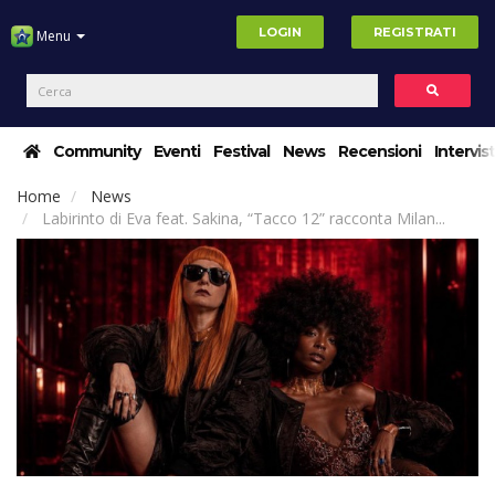
LOGIN
REGISTRATI
Menu
Community
Eventi
Festival
News
Recensioni
Intervis
Home
News
Labirinto di Eva feat. Sakina, “Tacco 12” racconta Milan...