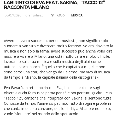
LABIRINTO DI EVA FEAT. SAKINA, “TACCO 12”
RACCONTA MILANO
06/07/2026 |
lorenzotiezzi
6956
MUSICA
«Avere davvero successo, per un musicista, non significa solo
suonare a San Siro e diventare molto famoso. Se ami davvero la
musica e non solo la fama, avere successo può anche voler dire
riuscire a vivere a Milano, una città molto cara e molto difficile,
lavorando sulla tua musica e sulla musica degli altri come
autrice e vocal coach. È quello che è capitato a me, che non
sono certo una star, che vengo da Palermo, ma vivo di musica
da tempo a Milano, la capitale italiana della discografia».
Eva Favarò, in arte Labirinto di Eva, ha le idee chiare sugli
obiettivi di chi fa musica prima per sé e poi per tutti gli altri... e in
“Tacco 12”, canzone che interpreta con Sakina, si sentono tutte.
Conosce da tempo l'universo patinato fatto di sogni e problemi
che canta in questa canzone, quello di chi, a Milano e non solo,
vuole 'sfondare' nel mondo dello spettacolo.