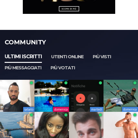
COMMUNITY
ULTIMI ISCRITTI
UTENTI ONLINE
PIÙ VISTI
PIÙ MESSAGGIATI
PIÙ VOTATI
sabato
domenica
martedì
domenica