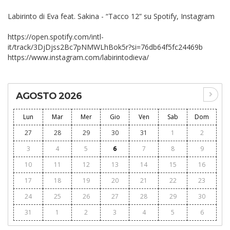
Labirinto di Eva feat. Sakina - “Tacco 12” su Spotify, Instagram
https://open.spotify.com/intl-
it/track/3DjDjss2Bc7pNMWLhBok5r?si=76db64f5fc24469b
https://www.instagram.com/labirintodieva/
AGOSTO 2026
Lun
Mar
Mer
Gio
Ven
Sab
Dom
27
28
29
30
31
1
2
3
4
5
6
7
8
9
10
11
12
13
14
15
16
17
18
19
20
21
22
23
24
25
26
27
28
29
30
31
1
2
3
4
5
6