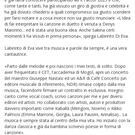
come tante e tanti, ha già vissuto un giro di giostra e celebrità e
ha già dovuto chiedersi a quali compromessi sia giusto scendere
per farsi notare e a cosa invece non sia giusto rinunciare. «L'idea
di far interpretare la canzone in duetto è venuta a Denys
Maiorino... ed è stata una buona idea. Anche Sakina certi
momenti li ha vissuti in prima persona», spiega Labirinto Di Eva.
Labirinto di Eva vive tra musica e parole da sempre, è una vera
cantautrice.
«Parto dalle melodie e poi nascono i miei testi, di solito. Dopo
aver frequentato il CET, l'accademia di Mogol, aprii un concerto
del maestro Giuseppe Nastasi ed un A&R di Café Concerto (un
editore musicale di riferimento, NDR) rimase colpito dalla mia
musica, facendomi firmare un contratto in esclusiva. Insegno
canto come vocal coach, scrivo canzoni per me e per diversi
editori ed artisti. Ho collaborato con artisti, autori e produttori
davvero importanti come Kaballà (Mengoni, Noemi) o Kikko
Palmosi (Emma Marrone, Giorgia, Laura Pausini, Annalisa)... La
musica è sempre stata al centro della mia vita. Ho iniziato con la
danza classica e già da bambina scrivevo poesie in forma di
canzone».