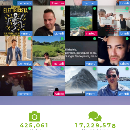
domenica
domenica
mercoledì
lunedì
venerdì
giovedì
martedì
lunedì
domenica
martedì
venerdì
sabato
domenica
sabato
venerdì
venerdì
,
,
,
4
2
5
0
6
1
1
7
2
2
9
5
7
8