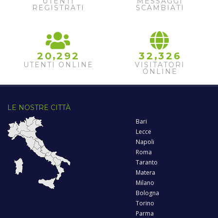
UTENTI
MESSAGGI
REGISTRATI
SCAMBIATI
,
,
2
0
2
9
2
3
2
3
2
6
UTENTI ONLINE
VISITATORI
ONLINE
LE NOSTRE CITTÀ
Bari
Lecce
Napoli
Roma
Taranto
Matera
Milano
Bologna
Torino
Parma