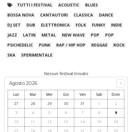
TUTTI I FESTIVAL
ACOUSTIC
BLUES
BOSSA NOVA
CANTAUTORI
CLASSICA
DANCE
DJ SET
DUB
ELETTRONICA
FOLK
FUNKY
INDIE
JAZZ
LATIN
METAL
NEW WAVE
POP
POP
PSICHEDELIC
PUNK
RAP / HIP HOP
REGGAE
ROCK
SKA
SPERIMENTALE
Nessun festival trovato
Agosto 2026
Lun
Mar
Mer
Gio
Ven
Sab
Dom
27
28
29
30
31
1
2
3
4
5
6
7
8
9
10
11
12
13
14
15
16
17
18
19
20
21
22
23