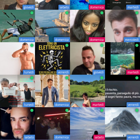
giovedì
sabato
domenica
martedì
domenica
domenica
domenica
mercoledì
lunedì
venerdì
giovedì
martedì
lunedì
domenica
martedì
venerdì
sabato
domenica
sabato
venerdì