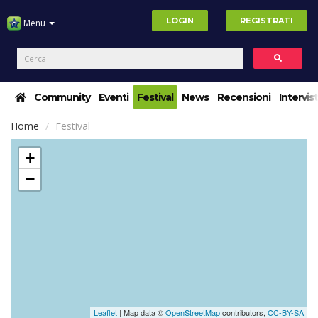
LOGIN
REGISTRATI
Menu
Community
Eventi
Festival
News
Recensioni
Intervis
Home
Festival
+
−
Leaflet
| Map data ©
OpenStreetMap
contributors,
CC-BY-SA