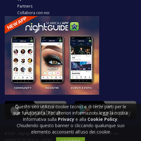
Partners
Collabora con noi
Questo sito utilizza cookie tecnici e di terze parti per le
sue funzionalità. Per ulteriori informazioni leggi la nostra
Informativa sulla
Privacy
e alla
Cookie Policy
.
Chiudendo questo banner o cliccando qualunque suo
elemento acconsenti all'uso dei cookie
©2020 - Nightguide.it gestito da Welabs di Ernesto Carracchia - P. Iva
04493870754, REA LE - 329991