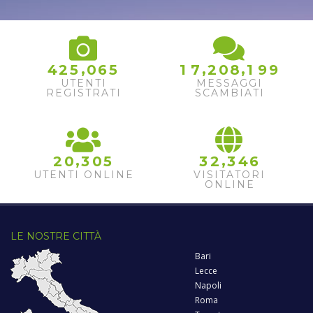
,
,
,
4
2
5
0
6
5
1
7
2
0
8
1
9
9
UTENTI
MESSAGGI
REGISTRATI
SCAMBIATI
,
,
2
0
3
0
5
3
2
3
4
6
UTENTI ONLINE
VISITATORI
ONLINE
LE NOSTRE CITTÀ
Bari
Lecce
Napoli
Roma