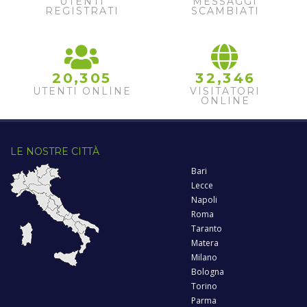
UTENTI
MESSAGGI
REGISTRATI
SCAMBIATI
,
,
2
0
3
0
5
3
2
3
4
6
UTENTI ONLINE
VISITATORI
ONLINE
LE NOSTRE CITTÀ
Bari
Lecce
Napoli
Roma
Taranto
Matera
Milano
Bologna
Torino
Parma