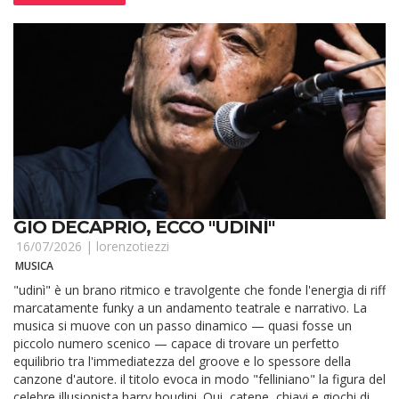
GIO DECAPRIO, ECCO "UDINÌ"
16/07/2026 |
lorenzotiezzi
MUSICA
"udinì" è un brano ritmico e travolgente che fonde l'energia di riff
marcatamente funky a un andamento teatrale e narrativo. La
musica si muove con un passo dinamico — quasi fosse un
piccolo numero scenico — capace di trovare un perfetto
equilibrio tra l'immediatezza del groove e lo spessore della
canzone d'autore. il titolo evoca in modo "felliniano" la figura del
celebre illusionista harry houdini. Qui, catene, chiavi e giochi di