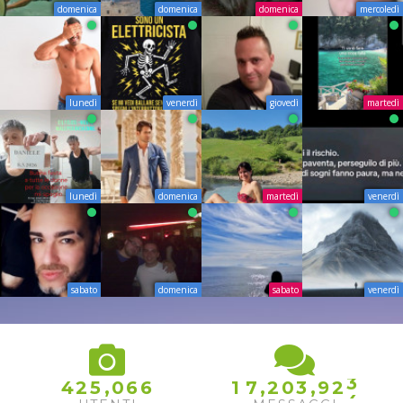
domenica
domenica
domenica
mercoledì
lunedì
venerdì
giovedì
martedì
lunedì
domenica
martedì
venerdì
sabato
domenica
sabato
venerdì
3
,
,
,
4
2
5
0
6
6
1
7
2
0
3
9
2
4