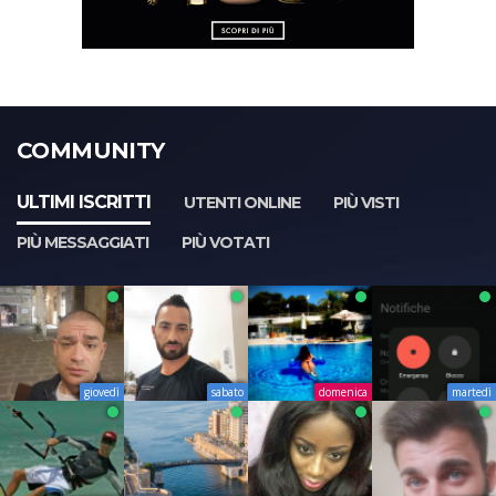
COMMUNITY
ULTIMI ISCRITTI
UTENTI ONLINE
PIÙ VISTI
PIÙ MESSAGGIATI
PIÙ VOTATI
giovedì
sabato
domenica
martedì